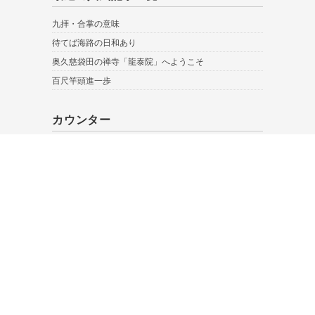
九拝・合掌の意味
待てば海路の日和あり
奥久慈袋田の禅寺「龍泰院」へようこそ
百尺竿頭進一歩
カウンター
総閲覧数:
352187
今日の閲覧数:
35
昨日の閲覧数:
330
カウント開始日:
2000年12月27日