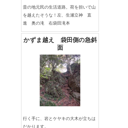
昔の地元民の生活道路。荷を担いで山
を越えたそうな！左、生瀬立神 直
進 奥の滝 右袋田滝本
かずま越え 袋田側の急斜
面
行く手に、岩とケヤキの大木が立ちは
だかります。