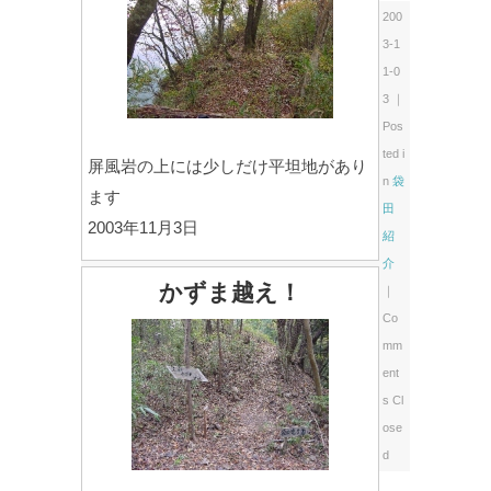
200
3-1
1-0
3 ｜
Pos
ted i
屏風岩の上には少しだけ平坦地があり
n
袋
ます
田
2003年11月3日
紹
介
かずま越え！
｜
Co
mm
ent
s Cl
ose
d