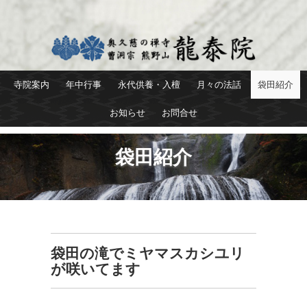
寺院案内
年中行事
永代供養・入檀
月々の法話
袋田紹介
お知らせ
お問合せ
袋田紹介
袋田の滝でミヤマスカシユリ
が咲いてます