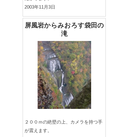
2003年11月3日
屏風岩からみおろす袋田の
滝
２００ｍの絶壁の上、カメラを持つ手
が震えます。