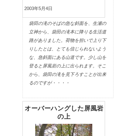
2003年5月4日
袋田の滝のそばの急な斜面を、生瀬の
立神から、袋田の滝本に降りる生活道
路がありました。荷物を担いで上り下
りしたとは、とても信じられないよう
な、急斜面にある山道です。少し山を
登ると屏風岩の上に出られます。そこ
から、袋田の滝を見下ろすことが出来
るのですが・・・・
オーバーハングした屏風岩
の上