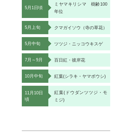
ミヤマキリシマ 樹齢100
5月1日頃
年位
5月上旬
クマガイソウ（寺の草花）
5月中旬
ツツジ・ニッコウキスゲ
7月～9月
百日紅・彼岸花
10月中旬
紅葉(シラキ・ヤマボウシ)
紅葉(ドウダンツツジ・モ
11月10日
頃
ミジ)