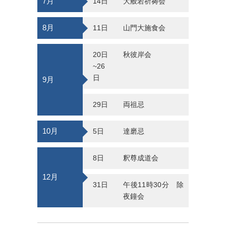
7月
14日
大般若祈祷会
8月
11日
山門大施食会
20日
秋彼岸会
~26
日
9月
29日
両祖忌
10月
5日
達磨忌
8日
釈尊成道会
12月
31日
午後11時30分 除
夜鐘会