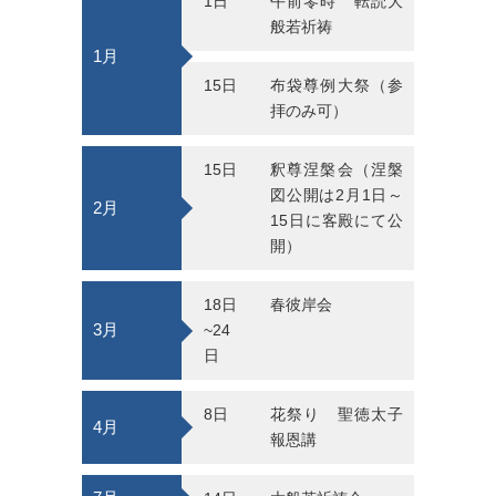
1日
午前零時 転読大
般若祈祷
1月
15日
布袋尊例大祭（参
拝のみ可）
15日
釈尊涅槃会（涅槃
図公開は2月1日～
2月
15日に客殿にて公
開）
18日
春彼岸会
3月
~24
日
8日
花祭り 聖徳太子
4月
報恩講