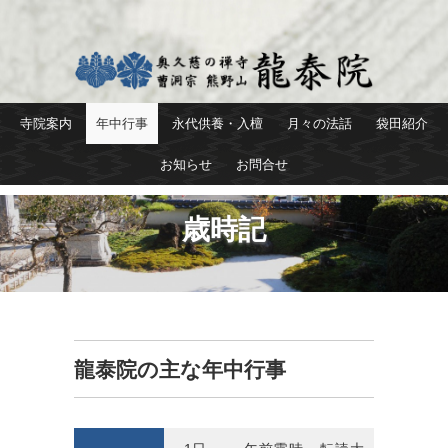
寺院案内
年中行事
永代供養・入檀
月々の法話
袋田紹介
お知らせ
お問合せ
歳時記
龍泰院の主な年中行事