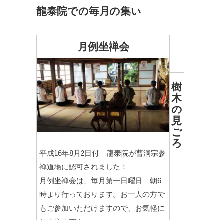
龍泰院での毎月の集い
月例坐禅会
樹
木
の
見
ご
ろ
平成16年8月2日付 龍泰院が曹洞宗参
禅道場に認可されました！
月例坐禅会は、毎月第一日曜日 朝6
時より行っております。お一人の方で
もご参加いただけますので、お気軽に