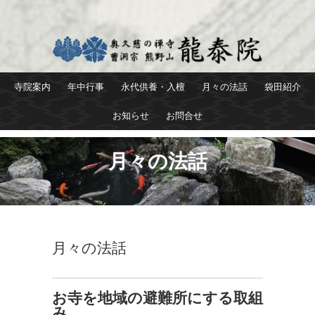
寺院案内
年中行事
永代供養・入檀
月々の法話
袋田紹介
お知らせ
お問合せ
月々の法話
月々の法話
お寺を地域の避難所にする取組
み