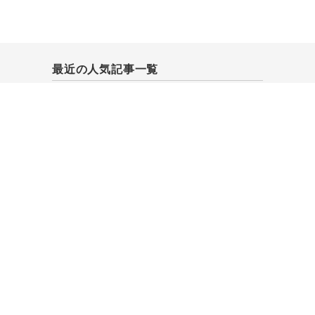
最近の人気記事一覧
九拝・合掌の意味
待てば海路の日和あり
奥久慈袋田の禅寺「龍泰院」へようこそ
百尺竿頭進一歩
カウンター
総閲覧数:
352119
今日の閲覧数:
297
昨日の閲覧数:
211
カウント開始日:
2000年12月27日