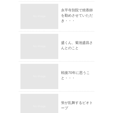
永平寺別院で焼香師
を勤めさせていただ
き・・・
盛くん、菊池盛昌さ
んとのこと
戦後70年に思うこ
と・・・
蛍が乱舞するビオト
ープ